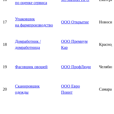
по оценке сервиса
Упаковщик
17
ООО Открытие
Новосиб
на фармпроизводство
Домработник /
ООО Премиум
18
Краснод
домработница
Кар
19
Фасовщик овощей
ООО ПрофЛюди
Челябин
Сканировщик
ООО Евро
20
Самара
одежды
Поинт