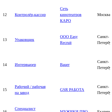
Сеть
12
Контролёр-кассир
кинотеатров
Москва
КАРО
ООО Easy
Санкт-
13
Упаковщик
Recruit
Петербу
Санкт-
14
Интервьюер
Bauer
Петербу
Рабочий / рабочая
Санкт-
15
GSR РАБОТА
на завод
Петербу
Специалист
16
МУЖИКИ ПРО
Екатери