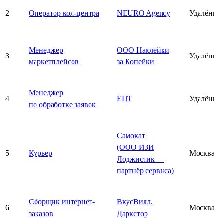
2
Оператор кол-центра
NEURO Agency
Удалённ
Менеджер
ООО Наклейки
3
Удалённ
маркетплейсов
за Копейки
Менеджер
4
ЕЦТ
Удалённ
по обработке заявок
Самокат
(ООО ИЗИ
5
Курьер
Москва
Лоджистик —
партнёр сервиса)
Сборщик интернет-
ВкусВилл.
6
Москва
заказов
Даркстор