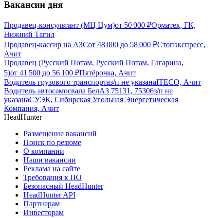
Вакансии дня
Продавец-консультант (МЦ Цум)
от
50 000
₽
Орматек, ГК,
Нижний Тагил
Продавец-кассир на АЗС
от
48 000
до
58 000
₽
Стопэкспресс,
Ачит
Продавец (Русский Потам, Русский Потам, Гагарина,
5)
от
41 500
до
56 100
₽
Пятёрочка, Ачит
Водитель грузового транспорта
з/п не указана
ITECO, Ачит
Водитель автосамосвала БелАЗ 75131, 75306
з/п не
указана
СУЭК, Сибирская Угольная Энергетическая
Компания, Ачит
HeadHunter
Размещение вакансий
Поиск по резюме
О компании
Наши вакансии
Реклама на сайте
Требования к ПО
Безопасный HeadHunter
HeadHunter API
Партнерам
Инвесторам