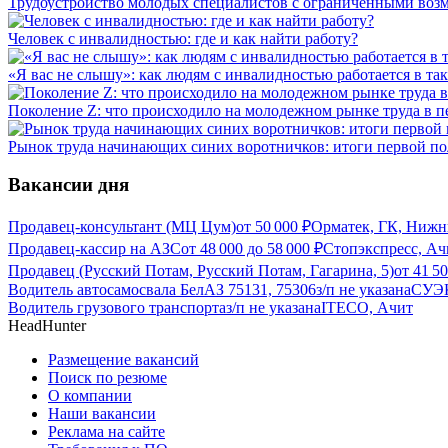
Трудоустройство молодых специалистов с ограниченными воз
Человек с инвалидностью: где и как найти работу?
«Я вас не слышу»: как людям с инвалидностью работается в та
Поколение Z: что происходило на молодежном рынке труда в п
Рынок труда начинающих синих воротничков: итоги первой по
Вакансии дня
Продавец-консультант (МЦ Цум)
от
50 000
₽
Орматек, ГК, Нижн
Продавец-кассир на АЗС
от
48 000
до
58 000
₽
Стопэкспресс, Ач
Продавец (Русский Потам, Русский Потам, Гагарина, 5)
от
41 5
Водитель автосамосвала БелАЗ 75131, 75306
з/п не указана
СУЭК
Водитель грузового транспорта
з/п не указана
ITECO, Ачит
HeadHunter
Размещение вакансий
Поиск по резюме
О компании
Наши вакансии
Реклама на сайте