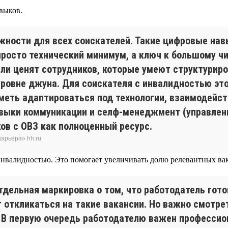
выков.
ности для всех соискателей. Такие цифровые нав
просто технический минимум, а ключ к большому ч
ели ценят сотрудников, которые умеют структурир
ровне джуна. Для соискателя с инвалидностью это
уметь адаптироваться под технологии, взаимодейс
выки коммуникации и селф-менеджмент (управлени
ов с ОВЗ как полноценный ресурс.
арьера» hh.ru
инвалидностью. Это помогает увеличивать долю релевантных ва
отдельная маркировка о том, что работодатель гото
 откликаться на такие вакансии. Но важно смотре
 В первую очередь работодателю важен профессион