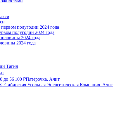
можностями
кси
ервом полугодии 2024 года
ловины 2024 года
ий Тагил
ит
00
до
56 100
₽
Пятёрочка, Ачит
, Сибирская Угольная Энергетическая Компания, Ачит