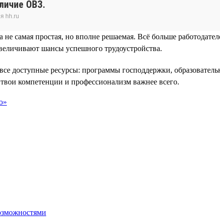
личие ОВЗ.
я hh.ru
 не самая простая, но вполне решаемая. Всё больше работодате
величивают шансы успешного трудоустройства.
 все доступные ресурсы: программы господдержки, образователь
 твои компетенции и профессионализм важнее всего.
ю»