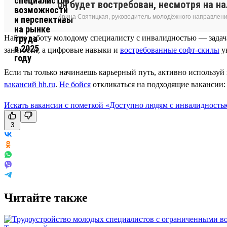
он будет востребован, несмотря на на
Ирина Святицкая, руководитель молодёжного направлени
Найти работу молодому специалисту с инвалидностью — задача
занятости, а цифровые навыки и
востребованные софт-скилы
у
Если ты только начинаешь карьерный путь, активно используй
вакансий hh.ru
.
Не бойся
откликаться на подходящие вакансии:
Искать вакансии с пометкой «Доступно людям с инвалидность
3
Читайте также