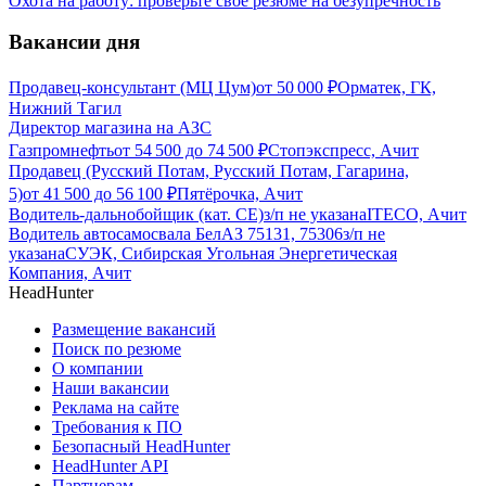
Охота на работу: проверьте своё резюме на безупречность
Вакансии дня
Продавец-консультант (МЦ Цум)
от
50 000
₽
Орматек, ГК,
Нижний Тагил
Директор магазина на АЗС
Газпромнефть
от
54 500
до
74 500
₽
Стопэкспресс, Ачит
Продавец (Русский Потам, Русский Потам, Гагарина,
5)
от
41 500
до
56 100
₽
Пятёрочка, Ачит
Водитель-дальнобойщик (кат. CE)
з/п не указана
ITECO, Ачит
Водитель автосамосвала БелАЗ 75131, 75306
з/п не
указана
СУЭК, Сибирская Угольная Энергетическая
Компания, Ачит
HeadHunter
Размещение вакансий
Поиск по резюме
О компании
Наши вакансии
Реклама на сайте
Требования к ПО
Безопасный HeadHunter
HeadHunter API
Партнерам