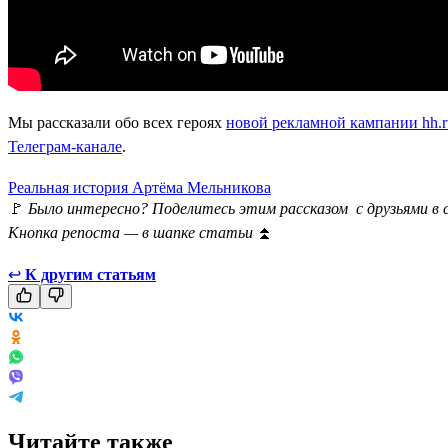
Мы рассказали обо всех героях
новой рекламной кампании hh.r
Телеграм-канале
.
Реальная история Артёма Мельникова
🚩
Было интересно? Поделитесь этим рассказом с друзьями в 
Кнопка репоста — в шапке статьи
⏫
↩
К другим статьям
Читайте также