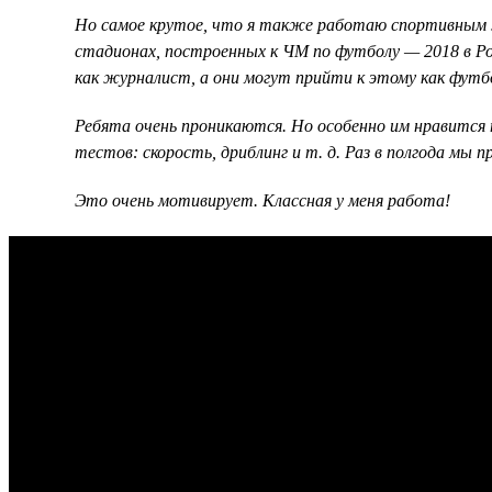
Но самое крутое, что я также работаю спортивным ж
стадионах, построенных к ЧМ по футболу — 2018 в Ро
как журналист, а они могут прийти к этому как фут
Ребята очень проникаются. Но особенно им нравится 
тестов: скорость, дриблинг и т. д. Раз в полгода мы
Это очень мотивирует. Классная у меня работа!