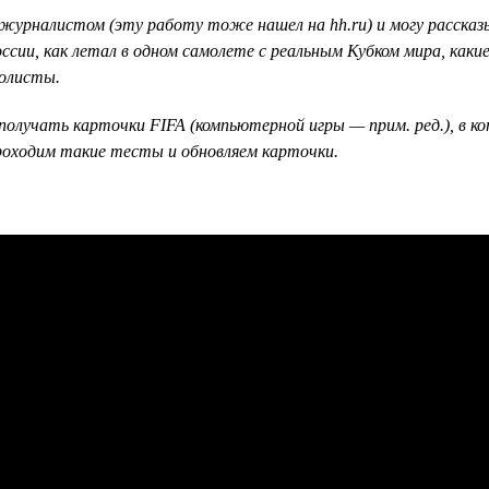
урналистом (эту работу тоже нашел на hh.ru) и могу рассказы
ссии, как летал в одном самолете с реальным Кубком мира, как
болисты.
получать карточки FIFA (компьютерной игры — прим. ред.), в к
 проходим такие тесты и обновляем карточки.