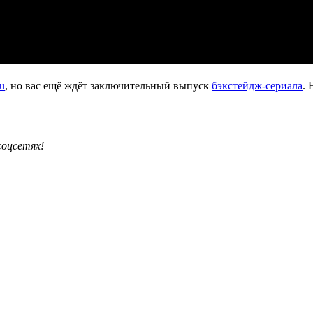
u
, но вас ещё ждёт заключительный выпуск
бэкстейдж-сериала
. 
соцсетях!