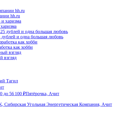
ании hh.ru
 харизма
25 дублей и одна большая любовь
аботка как хобби
ый взгляд
ий Тагил
ит
00
до
56 100
₽
Пятёрочка, Ачит
, Сибирская Угольная Энергетическая Компания, Ачит