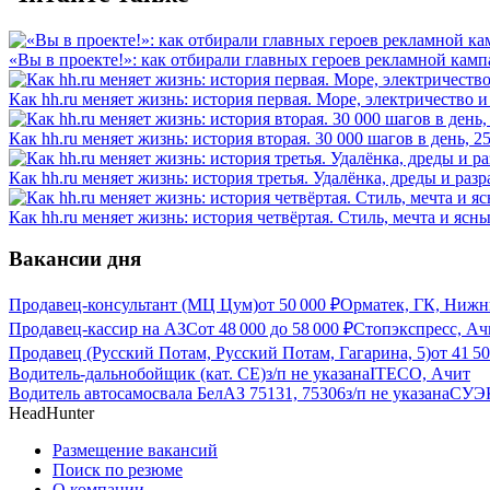
«Вы в проекте!»: как отбирали главных героев рекламной камп
Как hh.ru меняет жизнь: история первая. Море, электричество и
Как hh.ru меняет жизнь: история вторая. 30 000 шагов в день, 
Как hh.ru меняет жизнь: история третья. Удалёнка, дреды и разр
Как hh.ru меняет жизнь: история четвёртая. Стиль, мечта и ясн
Вакансии дня
Продавец-консультант (МЦ Цум)
от
50 000
₽
Орматек, ГК, Нижн
Продавец-кассир на АЗС
от
48 000
до
58 000
₽
Стопэкспресс, Ач
Продавец (Русский Потам, Русский Потам, Гагарина, 5)
от
41 5
Водитель-дальнобойщик (кат. CE)
з/п не указана
ITECO, Ачит
Водитель автосамосвала БелАЗ 75131, 75306
з/п не указана
СУЭК
HeadHunter
Размещение вакансий
Поиск по резюме
О компании