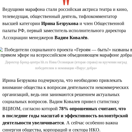
Ведущими марафона стали российская актриса театра и кино,
телеведущая, общественный деятель, тифлокомментатор
высшей категории
Ирина Безрукова
и член Общественной
палаты РФ, первый заместитель исполнительного директора
Ассоциации менеджеров
Вадим Ковалёв
.
Директор Бренд-центра hh.ru Нина Осовицкая (вторая справа) на вручении наград
победителям в номинации «Вирус добра»
Ирина Безрукова подчеркнула, что необходимо привлекать
внимание общества к вопросам деятельности некоммерческих
организаций, ведь они занимаются решением актуальных
социальных вопросов. Вадим Ковалев привел статистику
ВЦИОМ, согласно которой
78% опрошенных считают, что
в последние годы масштаб и эффективность волонтёрской
деятельности увеличивается
. А сейчас особенно важна
синергия общества, корпораций и сектора НКО.