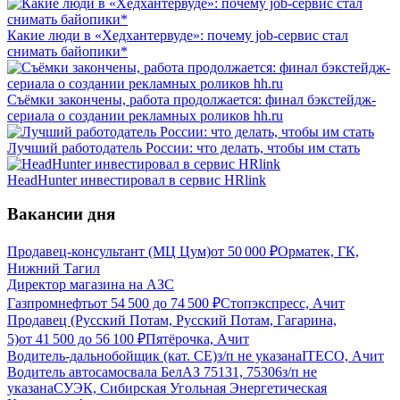
Какие люди в «Хедхантервуде»: почему job-сервис стал
снимать байопики*
Съёмки закончены, работа продолжается: финал бэкстейдж-
сериала о создании рекламных роликов hh.ru
Лучший работодатель России: что делать, чтобы им стать
HeadHunter инвестировал в сервис HRlink
Вакансии дня
Продавец-консультант (МЦ Цум)
от
50 000
₽
Орматек, ГК,
Нижний Тагил
Директор магазина на АЗС
Газпромнефть
от
54 500
до
74 500
₽
Стопэкспресс, Ачит
Продавец (Русский Потам, Русский Потам, Гагарина,
5)
от
41 500
до
56 100
₽
Пятёрочка, Ачит
Водитель-дальнобойщик (кат. CE)
з/п не указана
ITECO, Ачит
Водитель автосамосвала БелАЗ 75131, 75306
з/п не
указана
СУЭК, Сибирская Угольная Энергетическая