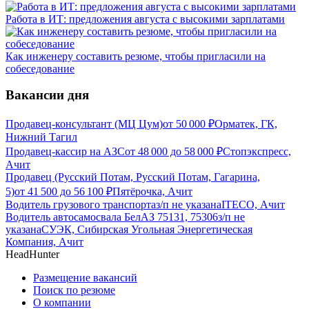
Работа в ИТ: предложения августа с высокими зарплатами
Как инженеру составить резюме, чтобы пригласили на
собеседование
Вакансии дня
Продавец-консультант (МЦ Цум)
от
50 000
₽
Орматек, ГК,
Нижний Тагил
Продавец-кассир на АЗС
от
48 000
до
58 000
₽
Стопэкспресс,
Ачит
Продавец (Русский Потам, Русский Потам, Гагарина,
5)
от
41 500
до
56 100
₽
Пятёрочка, Ачит
Водитель грузового транспорта
з/п не указана
ITECO, Ачит
Водитель автосамосвала БелАЗ 75131, 75306
з/п не
указана
СУЭК, Сибирская Угольная Энергетическая
Компания, Ачит
HeadHunter
Размещение вакансий
Поиск по резюме
О компании