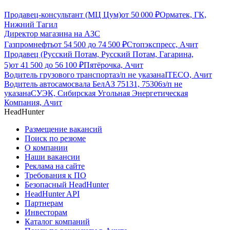
Продавец-консультант (МЦ Цум)
от
50 000
₽
Орматек, ГК,
Нижний Тагил
Директор магазина на АЗС
Газпромнефть
от
54 500
до
74 500
₽
Стопэкспресс, Ачит
Продавец (Русский Потам, Русский Потам, Гагарина,
5)
от
41 500
до
56 100
₽
Пятёрочка, Ачит
Водитель грузового транспорта
з/п не указана
ITECO, Ачит
Водитель автосамосвала БелАЗ 75131, 75306
з/п не
указана
СУЭК, Сибирская Угольная Энергетическая
Компания, Ачит
HeadHunter
Размещение вакансий
Поиск по резюме
О компании
Наши вакансии
Реклама на сайте
Требования к ПО
Безопасный HeadHunter
HeadHunter API
Партнерам
Инвесторам
Каталог компаний