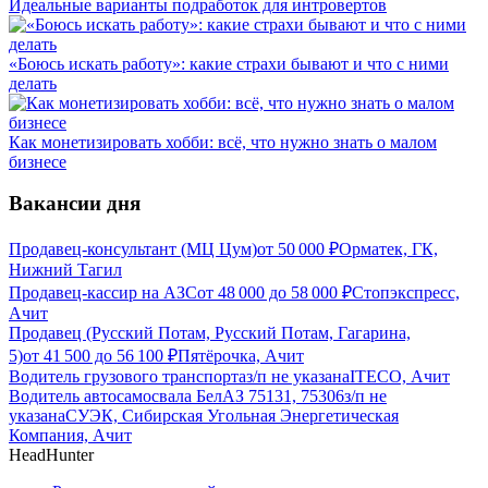
Идеальные варианты подработок для интровертов
«Боюсь искать работу»: какие страхи бывают и что с ними
делать
Как монетизировать хобби: всё, что нужно знать о малом
бизнесе
Вакансии дня
Продавец-консультант (МЦ Цум)
от
50 000
₽
Орматек, ГК,
Нижний Тагил
Продавец-кассир на АЗС
от
48 000
до
58 000
₽
Стопэкспресс,
Ачит
Продавец (Русский Потам, Русский Потам, Гагарина,
5)
от
41 500
до
56 100
₽
Пятёрочка, Ачит
Водитель грузового транспорта
з/п не указана
ITECO, Ачит
Водитель автосамосвала БелАЗ 75131, 75306
з/п не
указана
СУЭК, Сибирская Угольная Энергетическая
Компания, Ачит
HeadHunter