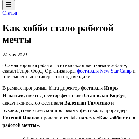
Статьи
Как хобби стало работой
мечты
24 мая 2023
«Самая хорошая работа – это высокооплачиваемое хобби», —
сказал Генри Форд. Организаторы
фестиваля New Star Camp
и
приглашённые спикеры это подтвердили.
В рамках программы hh.ru директор фестиваля
Игорь
Игнатьев
, ивент-директор фестиваля
Станислав Корбут
,
аккаунт-директор фестиваля
Валентин Тимченко
и
руководитель атлетской программы фестиваля, прорайдер
Евгений Иванов
провели open talk на тему
«Как хобби стало
работой мечты»
.
✓ Как походы по гостям помогли найти партнёров