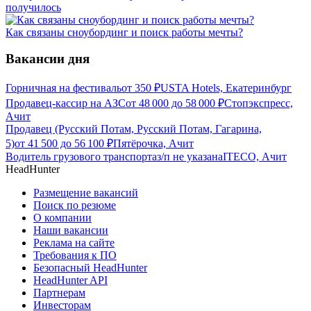
получилось
Как связаны сноубординг и поиск работы мечты?
Вакансии дня
Горничная на фестиваль
от
350
₽
USTA Hotels, Екатеринбург
Продавец-кассир на АЗС
от
48 000
до
58 000
₽
Стопэкспресс,
Ачит
Продавец (Русский Потам, Русский Потам, Гагарина,
5)
от
41 500
до
56 100
₽
Пятёрочка, Ачит
Водитель грузового транспорта
з/п не указана
ITECO, Ачит
HeadHunter
Размещение вакансий
Поиск по резюме
О компании
Наши вакансии
Реклама на сайте
Требования к ПО
Безопасный HeadHunter
HeadHunter API
Партнерам
Инвесторам