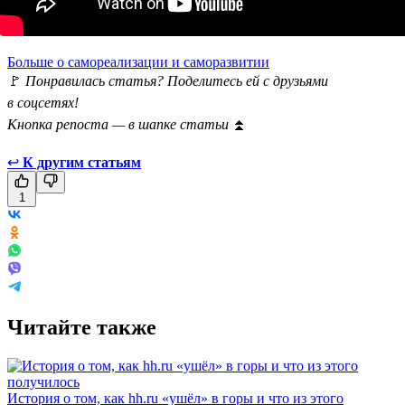
Больше о самореализации и саморазвитии
🚩
Понравилась статья? Поделитесь ей с друзьями
в соцсетях!
Кнопка репоста — в шапке статьи
⏫
↩
К другим статьям
1
Читайте также
История о том, как hh.ru «ушёл» в горы и что из этого