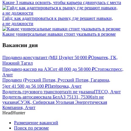
Какие 3 навыка освоить, чтобы карьера сдвинулась с места
Гайд: как адаптироваться к рынку, где решают навыки,
а не должности
Какие универсальные навыки стоит указывать в резюме
Вакансии дня
Продавец-консультант (МЦ Цум)
от
50 000
₽
Орматек, ГК,
Нижний Тагил
Продавец-кассир на АЗС
от
48 000
до
58 000
₽
Стопэкспресс,
Ачит
Продавец (Русский Потам, Русский Потам, Гагарина,
5)
от
41 500
до
56 100
₽
Пятёрочка, Ачит
Водитель грузового транспорта
з/п не указана
ITECO, Ачит
Водитель автосамосвала БелАЗ 75131, 75306
з/п не
указана
СУЭК, Сибирская Угольная Энергетическая
Компания, Ачит
HeadHunter
Размещение вакансий
Поиск по резюме