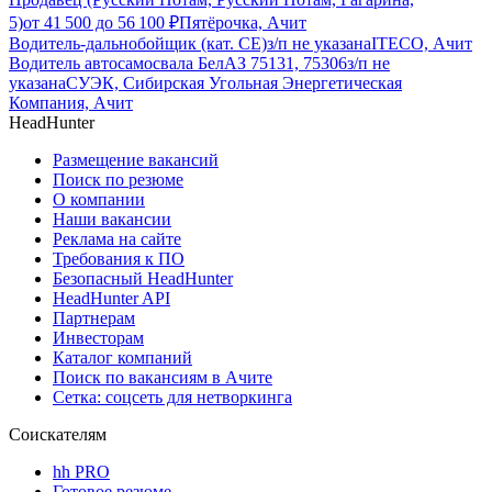
5)
от
41 500
до
56 100
₽
Пятёрочка, Ачит
Водитель-дальнобойщик (кат. CE)
з/п не указана
ITECO, Ачит
Водитель автосамосвала БелАЗ 75131, 75306
з/п не
указана
СУЭК, Сибирская Угольная Энергетическая
Компания, Ачит
HeadHunter
Размещение вакансий
Поиск по резюме
О компании
Наши вакансии
Реклама на сайте
Требования к ПО
Безопасный HeadHunter
HeadHunter API
Партнерам
Инвесторам
Каталог компаний
Поиск по вакансиям в Ачите
Сетка: соцсеть для нетворкинга
Соискателям
hh PRO
Готовое резюме