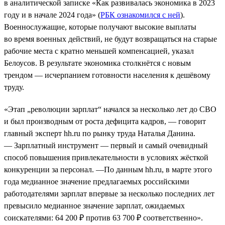
в аналитической записке «Как развивалась экономика в 2023
году и в начале 2024 года» (
РБК ознакомился с ней
).
Военнослужащие, которые получают высокие выплаты
во время военных действий, не будут возвращаться на старые
рабочие места с кратно меньшей компенсацией, указал
Белоусов. В результате экономика столкнётся с новым
трендом — исчерпанием готовности населения к дешёвому
труду.
«Этап „революции зарплат“ начался за несколько лет до СВО
и был производным от роста дефицита кадров, — говорит
главный эксперт hh.ru по рынку труда Наталья Данина.
— Зарплатный инструмент — первый и самый очевидный
способ повышения привлекательности в условиях жёсткой
конкуренции за персонал. —По данным hh.ru, в марте этого
года медианное значение предлагаемых российскими
работодателями зарплат впервые за несколько последних лет
превысило медианное значение зарплат, ожидаемых
соискателями: 64 200 ₽ против 63 700 ₽ соответственно».