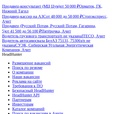
Продавец-консультант (МЦ Цум)
от
50 000
₽
Орматек, ГК,
Нижний Тагил
Продавец-кассир на АЗС
от
48 000
до
58 000
₽
Стопэкспресс,
Ачит
Продавец (Русский Потам, Русский Потам, Гагарина,
5)
от
41 500
до
56 100
₽
Пятёрочка, Ачит
Водитель грузового транспорта
з/п не указана
ITECO, Ачит
Водитель автосамосвала БелАЗ 75131, 75306
з/п не
указана
СУЭК, Сибирская Угольная Энергетическая
Компания, Ачит
HeadHunter
Размещение вакансий
Поиск по резюме
О компании
Наши вакансии
Реклама на сайте
Требования к ПО
Безопасный HeadHunter
HeadHunter API
Партнерам
Инвесторам
Каталог компаний
Поиск по вакансиям в Ачите