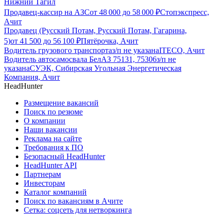
Нижний Тагил
Продавец-кассир на АЗС
от
48 000
до
58 000
₽
Стопэкспресс,
Ачит
Продавец (Русский Потам, Русский Потам, Гагарина,
5)
от
41 500
до
56 100
₽
Пятёрочка, Ачит
Водитель грузового транспорта
з/п не указана
ITECO, Ачит
Водитель автосамосвала БелАЗ 75131, 75306
з/п не
указана
СУЭК, Сибирская Угольная Энергетическая
Компания, Ачит
HeadHunter
Размещение вакансий
Поиск по резюме
О компании
Наши вакансии
Реклама на сайте
Требования к ПО
Безопасный HeadHunter
HeadHunter API
Партнерам
Инвесторам
Каталог компаний
Поиск по вакансиям в Ачите
Сетка: соцсеть для нетворкинга