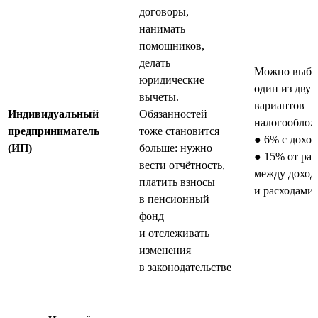
договоры,
нанимать
помощников,
делать
Можно выбр
юридические
один из двух
вычеты.
вариантов
Индивидуальный
Обязанностей
налогооблож
предприниматель
тоже становится
● 6% с доход
(ИП)
больше: нужно
● 15% от ра
вести отчётность,
между доход
платить взносы
и расходами
в пенсионный
фонд
и отслеживать
изменения
в законодательстве