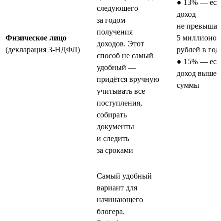
● 13% — есл
следующего
доход
за годом
не превышае
получения
Физическое лицо
5 миллионов
доходов. Этот
(декларация 3-НДФЛ)
рублей в год
способ не самый
● 15% — есл
удобный —
доход выше 
придётся вручную
суммы
учитывать все
поступления,
собирать
документы
и следить
за сроками
Самый удобный
вариант для
начинающего
блогера.