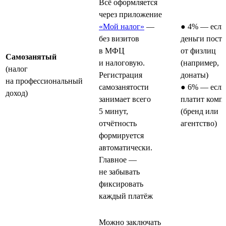
Всё оформляется
через приложение
«Мой налог»
—
● 4% — если
без визитов
деньги пост
в МФЦ
от физлиц
Самозанятый
и налоговую.
(например,
(налог
Регистрация
донаты)
на профессиональный
самозанятости
● 6% — если
доход)
занимает всего
платит комп
5 минут,
(бренд или
отчётность
агентство)
формируется
автоматически.
Главное —
не забывать
фиксировать
каждый платёж
Можно заключать