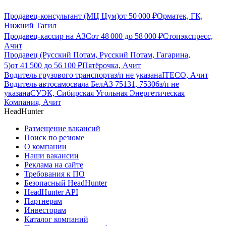
Продавец-консультант (МЦ Цум)
от
50 000
₽
Орматек, ГК,
Нижний Тагил
Продавец-кассир на АЗС
от
48 000
до
58 000
₽
Стопэкспресс,
Ачит
Продавец (Русский Потам, Русский Потам, Гагарина,
5)
от
41 500
до
56 100
₽
Пятёрочка, Ачит
Водитель грузового транспорта
з/п не указана
ITECO, Ачит
Водитель автосамосвала БелАЗ 75131, 75306
з/п не
указана
СУЭК, Сибирская Угольная Энергетическая
Компания, Ачит
HeadHunter
Размещение вакансий
Поиск по резюме
О компании
Наши вакансии
Реклама на сайте
Требования к ПО
Безопасный HeadHunter
HeadHunter API
Партнерам
Инвесторам
Каталог компаний