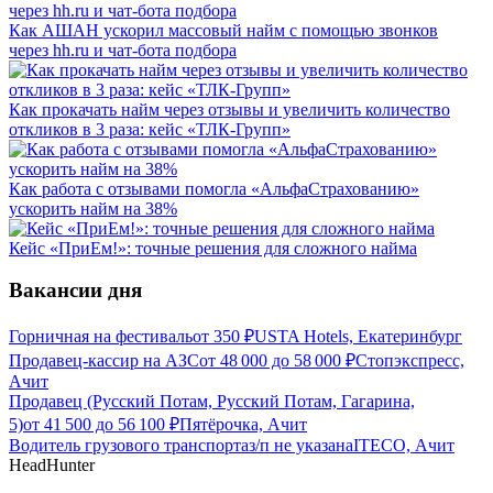
Как АШАН ускорил массовый найм с помощью звонков
через hh.ru и чат-бота подбора
Как прокачать найм через отзывы и увеличить количество
откликов в 3 раза: кейс «ТЛК-Групп»
Как работа с отзывами помогла «АльфаСтрахованию»
ускорить найм на 38%
Кейс «ПриЕм!»: точные решения для сложного найма
Вакансии дня
Горничная на фестиваль
от
350
₽
USTA Hotels, Екатеринбург
Продавец-кассир на АЗС
от
48 000
до
58 000
₽
Стопэкспресс,
Ачит
Продавец (Русский Потам, Русский Потам, Гагарина,
5)
от
41 500
до
56 100
₽
Пятёрочка, Ачит
Водитель грузового транспорта
з/п не указана
ITECO, Ачит
HeadHunter