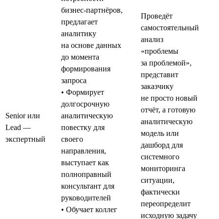
бизнес-партнёров,
Проведёт
предлагает
самостоятельный
аналитику
анализ
на основе данных
«проблемы
до момента
за проблемой»,
формирования
представит
запроса
заказчику
• Формирует
не просто новый
долгосрочную
отчёт, а готовую
Senior или
аналитическую
аналитическую
Lead —
повестку для
модель или
экспертный
своего
дашборд для
направления,
системного
выступает как
мониторинга
полноправный
ситуации,
консультант для
фактически
руководителей
переопределит
• Обучает коллег
исходную задачу