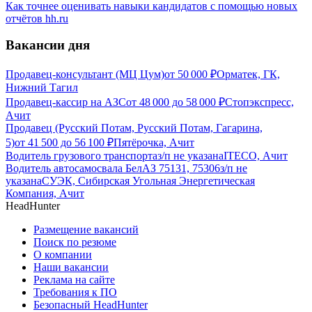
Как точнее оценивать навыки кандидатов с помощью новых
отчётов hh.ru
Вакансии дня
Продавец-консультант (МЦ Цум)
от
50 000
₽
Орматек, ГК,
Нижний Тагил
Продавец-кассир на АЗС
от
48 000
до
58 000
₽
Стопэкспресс,
Ачит
Продавец (Русский Потам, Русский Потам, Гагарина,
5)
от
41 500
до
56 100
₽
Пятёрочка, Ачит
Водитель грузового транспорта
з/п не указана
ITECO, Ачит
Водитель автосамосвала БелАЗ 75131, 75306
з/п не
указана
СУЭК, Сибирская Угольная Энергетическая
Компания, Ачит
HeadHunter
Размещение вакансий
Поиск по резюме
О компании
Наши вакансии
Реклама на сайте
Требования к ПО
Безопасный HeadHunter