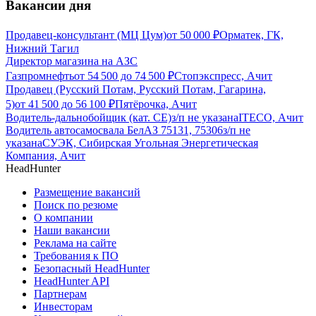
Вакансии дня
Продавец-консультант (МЦ Цум)
от
50 000
₽
Орматек, ГК,
Нижний Тагил
Директор магазина на АЗС
Газпромнефть
от
54 500
до
74 500
₽
Стопэкспресс, Ачит
Продавец (Русский Потам, Русский Потам, Гагарина,
5)
от
41 500
до
56 100
₽
Пятёрочка, Ачит
Водитель-дальнобойщик (кат. CE)
з/п не указана
ITECO, Ачит
Водитель автосамосвала БелАЗ 75131, 75306
з/п не
указана
СУЭК, Сибирская Угольная Энергетическая
Компания, Ачит
HeadHunter
Размещение вакансий
Поиск по резюме
О компании
Наши вакансии
Реклама на сайте
Требования к ПО
Безопасный HeadHunter
HeadHunter API
Партнерам
Инвесторам