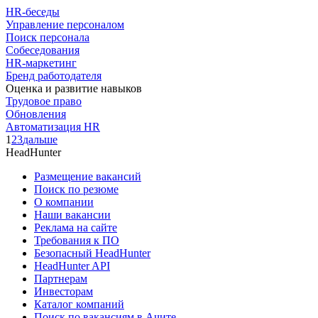
HR-беседы
Управление персоналом
Поиск персонала
Собеседования
HR-маркетинг
Бренд работодателя
Оценка и развитие навыков
Трудовое право
Обновления
Автоматизация HR
1
2
3
дальше
HeadHunter
Размещение вакансий
Поиск по резюме
О компании
Наши вакансии
Реклама на сайте
Требования к ПО
Безопасный HeadHunter
HeadHunter API
Партнерам
Инвесторам
Каталог компаний
Поиск по вакансиям в Ачите