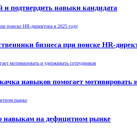
й и подтвердить навыки кандидата
венники бизнеса при поиске HR-директо
окачка навыков помогает мотивировать 
по навыкам на дефицитном рынке