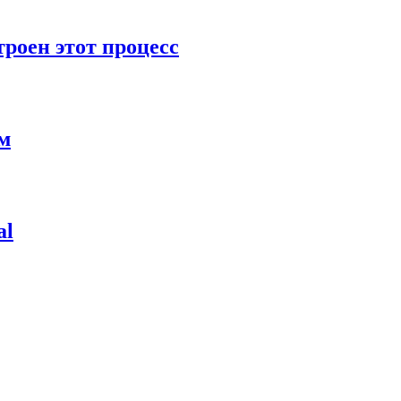
роен этот процесс
ям
al