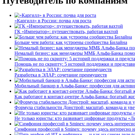
Путеводитель по компаниям
«Каргилл» в России: почва для роста
ГК «Император»: путешествовать, работая вахтой
Больше чем работа: как устроены сообщества Билайна
Немалый бизнес: как менеджеры ММБ Альфа-Банка помо
Помощь не по скрипту: 5 историй поддержки и представ
Разработка в ЭЛАР: сочетание преимуществ
Мобильный банкир в Альфа-Банке: профессия для актив
Как работают в контакт-центре Альфа-Банка: богатый жи
Формула стабильности Донстрой: масштаб, команда и уве
Не только юристы: кто развивает цифровые продукты «Ле
Симфония профессий в Sminex: почему здесь интересно н