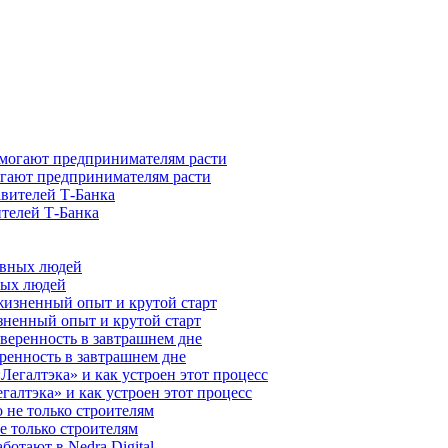
гают предпринимателям расти
ителей Т-Банка
ных людей
зненный опыт и крутой старт
ренность в завтрашнем дне
галтэка» и как устроен этот процесс
е только строителям