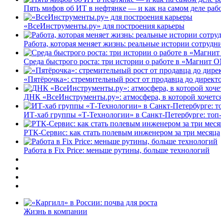
Пять мифов об ИТ в нефтянке — и как на самом деле работ
«ВсеИнструменты.ру» для построения карьеры
Работа, которая меняет жизнь: реальные истории сотруд
Среда быстрого роста: три истории о работе в «Магнит 
«Пятёрочка»: стремительный рост от продавца до директ
ДНК «ВсеИнструменты.ру»: атмосфера, в которой хочется
ИТ-хаб группы «Т-Технологии» в Санкт-Петербурге: топ
РТК-Сервис: как стать полевым инженером за три месяца
Работа в Fix Price: меньше рутины, больше технологий
Жизнь в компании