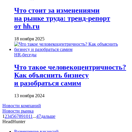
Что стоит за изменениями
на рынке труда: тренд-репорт
от hh.ru
18 ноября 2025
HR-беседы
Что такое человеко­центричность?
Как объяснить бизнесу
и разобраться самим
13 ноября 2024
Новости компаний
Новости рынка
1
2
3
4
5
6
7
8
9
10
11
...
47
дальше
HeadHunter
Размещение вакансий