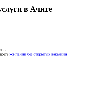
услуги в Ачите
оне.
треть
компании без открытых вакансий