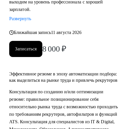
выходим на уровень профессионала с хорошей
• Основные направления:
зарплатой.
- IT (разработка, тестирование, администрирование,
Развернуть
информационная безопасность),
- DataScience и аналитика, Машинное обучение и
Ближайшая запись
11 августа 2026
Компьютерное зрение,
- Digital (маркетологи, дизайнеры, исследователи,
8 000
₽
Записаться
редакторы, smm)
- Education Tech (Педагогические дизайнеры, методологи)
- Managment (Project, Product, Operations, Middle & C-level)
Эффективное резюме в эпоху автоматизации подбора:
Про мой опыт:
как выделиться на рынке труда и привлечь рекрутеров
• Преодолела свой личный стеклянный потолок и стала
Консультация по созданию и/или оптимизации
Операционным директором после годового перерыва от
резюме: правильное позиционирование себя
full-time занятости.
относительно рынка труда с возможностью проходить
• Трижды проходила переквалификацию, имею высшее
по требованиям рекрутеров, автофильтров и функций
медицинское образование, опыт в сфере информационной
ATS. Консультация для специалистов из IT & Digital,
безопасности (Wallarm), Edtech (Geekbrains, Яндекс