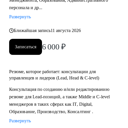
Менеджмента, Образования, Административного
Практикум, QA Guru) и высшего образования (Сколтех).
персонала и др...
• Регулярно прохожу обучение на коротких курсах, чтобы
Развернуть
глубже разбираться в профессиях, по которым
консультирую.
Ближайшая запись
11 августа 2026
Как я работаю:
6 000
₽
Записаться
• разрабатываю индивидуальную стратегию под каждого
клиента,
• помогаю выделиться на рынке труда и укрепить личный
бренд,
Резюме, которое работает: консультации для
• рассказываю про эффективный нетворкинг и
управленцев и лидеров (Lead, Head & C-level)
нетривиальные лайфхаки по поиску работы,
Консультация по созданию и/или редактированию
• приношу инсайты из рынка труда и новости внутри
резюме для Lead-позиций, а также Middle и C-level
крупных компаний.
менеджеров в таких сферах как IT, Digital,
Образование, Производство, Консалтинг .
Развернуть