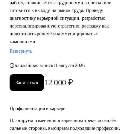
работу, сталкивается с трудностями в поиске или
• Подготовка к собеседованию (скрининг с HR, финальное
готовится к выходу на рынок труда. Проведу
с руководителем, опционально - подготовиться к
диагностику карьерной ситуации, разработаю
техническому собеседованию).
персонализированную стратегию, расскажу как
• Зарплатные переговоры (повышение или переговоры на
подготовить резюме и коммуницировать с
собеседовании).
компаниями.
• Прокачка ценности сотрудника на текущем месте (как
Развернуть
сделать так, чтобы руководитель заметил и наконец начал
выделять среди команды, повышать и тд.)
Ближайшая запись
11 августа 2026
Кому могу помочь:
12 000
₽
Записаться
• Студентам бакалавриата/магистратуры/аспирантуры
технических направлений;
• Учащимся на онлайн-курсах для переквалификации (IT,
Digital, Образование);
Профориентация в карьере
• Junior/Middle/Senior-специалистам;
Планируем изменения в карьерном треке: осознаём
• Middle и C-level менеджерам.
сильные стороны, выбираем подходящие профессии,