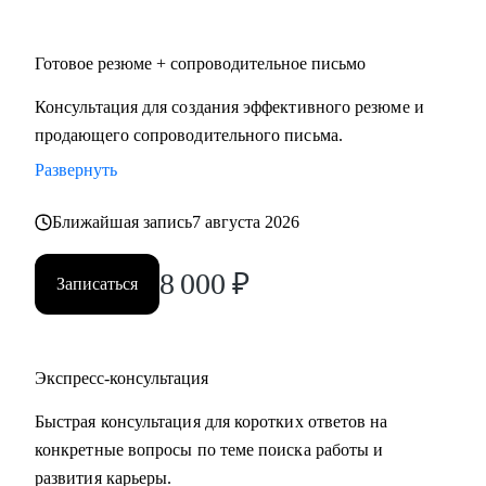
• HoReCa
• Логистика и закупочная политика
Готовое резюме + сопроводительное письмо
• Фешн и бьюти
• Спорт
Консультация для создания эффективного резюме и
• GR и внешняя политика
продающего сопроводительного письма.
• Продажи
Развернуть
• Производство и технологии
Ближайшая запись
7 августа 2026
Знакомлю с рынком, создаю эффективные резюме,
помогаю с самооценкой и определением перспектив. Могу
8 000
₽
Записаться
быть рядом в периоды, когда профессиональная поддержка
особенно важна.
Экспресс-консультация
Быстрая консультация для коротких ответов на
конкретные вопросы по теме поиска работы и
развития карьеры.