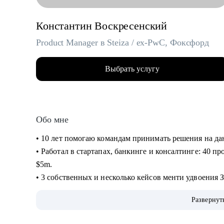
Константин Воскресенский
Product Manager в Steiza / ex-PwC, Фоксфорд
Выбрать услугу
Обо мне
• 10 лет помогаю командам принимать решения на д
• Работал в стартапах, банкинге и консалтинге: 40 пр
$5m.
• 3 собственных и несколько кейсов менти удвоения 
кейсов повышения ЗП на 30+%.
Развернут
• На ты. Не в легкости, но на чилле. Живу в Аргенти
• Люблю циферки, таблички, презенташки, кастдевить