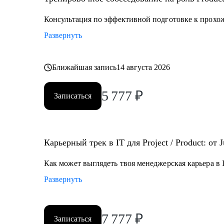
• Разобраться что делать в непонятной проектной / 
Консультация по эффективной подготовке к прохо
Кому могу помочь:
Развернуть
• Junior и Middle проджектам, продактам и продакт оу
работе с продуктом
• Руководителям разных уровней, тимлидам, C-suit - 
Ближайшая запись
14 августа 2026
распределенной командой
5 777
₽
Записаться
Карьерный трек в IT для Project / Product: от 
Как может выглядеть твоя менеджерская карьера в I
Развернуть
7 777
₽
Записаться