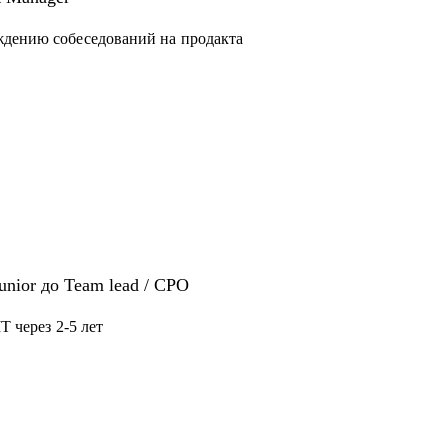
конфликтной ситуации
ждению собеседований на продакта
нерам - советами по карьере, процессам и
как собирать, мотивировать, управлять
Junior до Team lead / CPO
T через 2-5 лет