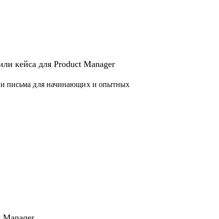
или кейса для Product Manager
 и письма для начинающих и опытных
 законов и подзаконных актов
чера
t Manager