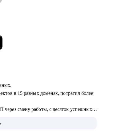
анных.
оектов в 15 разных доменах, потратил более
ЗП через смену работы, с десяток успешных
ь
не.
 по поводу и без, а вообще: