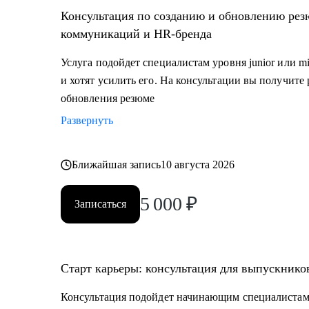
• тем, кто хочет сменить карьерный трек и перейти 
Консультация по созданию и обновлению рез
ивент
коммуникаций и HR-бренда
• специалистам уровня Junior и Middle: внутренние 
Услуга подойдет специалистам уровня junior или m
и хотят усилить его. На консультации вы получите
обновления резюме
Развернуть
Ближайшая запись
10 августа 2026
5 000
₽
Записаться
Старт карьеры: консультация для выпускник
Консультация подойдет начинающим специалистам