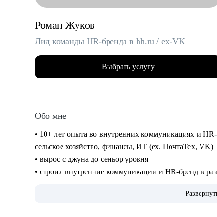
Роман Жуков
Лид команды HR-бренда в hh.ru / ex-VK
Выбрать услугу
Обо мне
• 10+ лет опыта во внутренних коммуникациях и HR-
сельское хозяйство, финансы, ИТ (ех. ПочтаТех, VK)
• вырос с джуна до сеньор уровня
• строил внутренние коммуникации и HR-бренд в разн
EVP, и новые концепции бренда работодателя
Развернут
• организовывал различные мероприятия от 10 до 10
участников