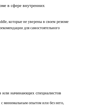
во внутриком, HR-бренд и корпоративный
юме в сфере внутренних
коммуникации, HR-бренд, event-менеджер
iddle, которые не уверены в своем резюме
 рекомендации для самостоятельного
ов или начинающих специалистов
 с минимальным опытом или без него,