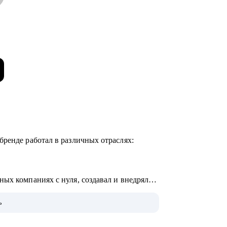
бренде работал в различных отраслях:
ых компаниях с нуля, создавал и внедрял
ь
00 человек для внешних и внутренних