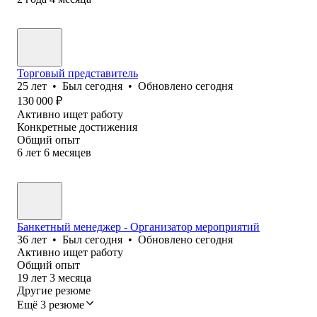
Торговый представитель
25
лет
•
Был
сегодня
•
Обновлено
сегодня
130 000
₽
Активно ищет работу
Конкретные достижения
Общий опыт
6
лет
6
месяцев
Банкетный менеджер - Организатор мероприятий
36
лет
•
Был
сегодня
•
Обновлено
сегодня
Активно ищет работу
Общий опыт
19
лет
3
месяца
Другие резюме
Ещё 3 резюме