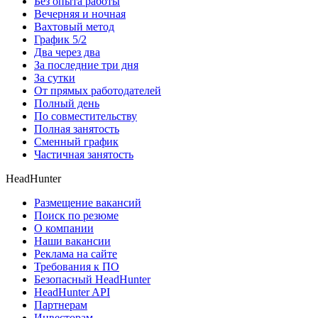
Без опыта работы
Вечерняя и ночная
Вахтовый метод
График 5/2
Два через два
За последние три дня
За сутки
От прямых работодателей
Полный день
По совместительству
Полная занятость
Сменный график
Частичная занятость
HeadHunter
Размещение вакансий
Поиск по резюме
О компании
Наши вакансии
Реклама на сайте
Требования к ПО
Безопасный HeadHunter
HeadHunter API
Партнерам
Инвесторам