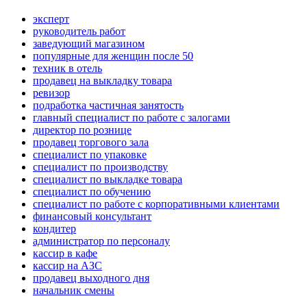
эксперт
руководитель работ
заведующий магазином
популярные для женщин после 50
техник в отель
продавец на выкладку товара
ревизор
подработка частичная занятость
главный специалист по работе с залогами
директор по рознице
продавец торгового зала
специалист по упаковке
специалист по производству
специалист по выкладке товара
специалист по обучению
специалист по работе с корпоративными клиентами
финансовый консультант
кондитер
администратор по персоналу
кассир в кафе
кассир на АЗС
продавец выходного дня
начальник смены