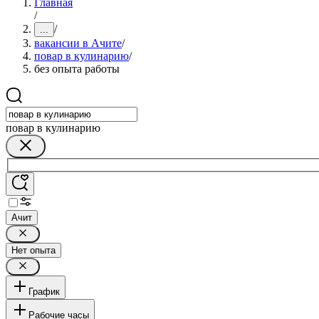
Главная
/
/
...
вакансии в Ачите
/
повар в кулинарию
/
без опыта работы
повар в кулинарию
Ачит
Нет опыта
График
Рабочие часы