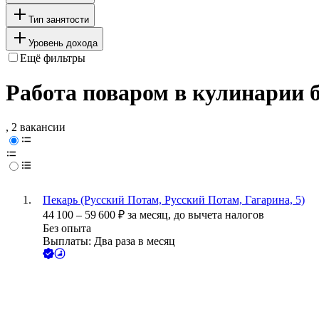
Тип занятости
Уровень дохода
Ещё фильтры
Работа поваром в кулинарии б
, 2 вакансии
Пекарь (Русский Потам, Русский Потам, Гагарина, 5)
44 100
–
59 600
₽
за месяц,
до вычета налогов
Без опыта
Выплаты: Два раза в месяц