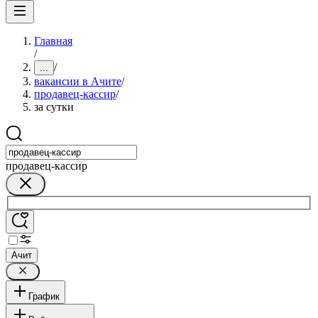
Главная
/
/
...
вакансии в Ачите
/
продавец-кассир
/
за сутки
продавец-кассир
Ачит
График