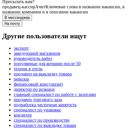
Присылать вам?
продавец-кассир
Ачит
Ключевые слова в названии вакансии, в
названии компании и в описании вакансии
В мессенджер
На почту
Другие пользователи ищут
эксперт
заведующий магазином
руководитель работ
популярные для женщин после 50
техник в отель
продавец на выкладку товара
ревизор
финансовый консультант
директор по рознице
главный специалист по работе с залогами
продавец торгового зала
подработка частичная занятость
специалист по упаковке
кондитер
специалист по производству
специалист по выкладке товара