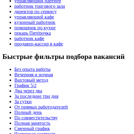
управляющий партнер
работник торгового зала
директор по сервису
управляющий кафе
кухонный работник
помощник по кухне
пекарь Пятёрочка
работник кафе
продавец-кассир в кафе
Быстрые фильтры подбора вакансий
Без опыта работы
Вечерняя и ночная
Вахтовый метод
График 5/2
Два через два
За последние три дня
За сутки
От прямых работодателей
Полный день
По совместительству
Полная занятость
Сменный график
Частичная занятость