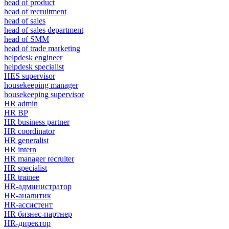
head of product
head of recruitment
head of sales
head of sales department
head of SMM
head of trade marketing
helpdesk engineer
helpdesk specialist
HES supervisor
housekeeping manager
housekeeping supervisor
HR admin
HR BP
HR business partner
HR coordinator
HR generalist
HR intern
HR manager recruiter
HR specialist
HR trainee
HR-администратор
HR-аналитик
HR-ассистент
HR бизнес-партнер
HR-директор