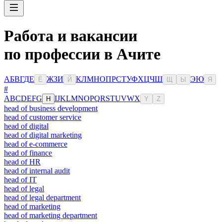
Работа и вакансии
по профессии в Ачите
А
Б
В
Г
Д
Е
Ж
З
И
К
Л
М
Н
О
П
Р
С
Т
У
Ф
Х
Ц
Ч
Ш
Э
Ю
Ё
Й
Щ
Ы
Я
#
A
B
C
D
E
F
G
I
J
K
L
M
N
O
P
Q
R
S
T
U
V
W
X
H
Y
Z
head of business development
head of customer service
head of digital
head of digital marketing
head of e-commerce
head of finance
head of HR
head of internal audit
head of IT
head of legal
head of legal department
head of marketing
head of marketing department