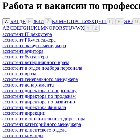
Работа и вакансии по професс
Б
В
Г
Д
Е
Ж
З
И
К
Л
М
Н
О
П
Р
С
Т
У
Ф
Х
Ц
Ч
Ш
Э
Ю
А
Ё
Й
Щ
Ы
Я
A
B
C
D
E
F
G
H
I
J
K
L
M
N
O
P
Q
R
S
T
U
V
W
X
Y
Z
ассистент IT-рекрутера
ассистент PR-менеджера
ассистент аккаунт-менеджера
ассистент аудитора
ассистент бухгалтера
ассистент ветеринарного врача
ассистент в отдел подбора персонала
ассистент врача
ассистент генерального менеджера
ассистент департамента
ассистент директора по персоналу
ассистент директора по продажам
ассистент директора по развитию
ассистент директора филиала
ассистент дирекции
ассистент исполнительного директора
ассистент категорийного менеджера
ассистент клиентского отдела
ассистент команды