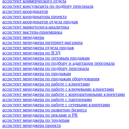
ассистент коммерческого отдела
ассистент консультанта по подбору персонала
ассистент-координатор
ассистент координатора проекта
ассистент-координатор отдела продаж
ассистент маркетолога-аналитика
ассистент мастера-приемщика
ассистент менеджера
ассистент менеджера интернет-магазина
ассистент менеджера отдела продаж
ассистент менеджера по ВЭД
ассистент менеджера по оптовым продажам
ассистент менеджера по подбору и адаптации персонала
ассистент менеджера по подбору персонала
ассистент менеджера по продажам
ассистент менеджера по продажам оборудования
ассистент менеджера по работе с клиентами
ассистент менеджера по работе с ключевыми клиентами
ассистент менеджера по работе с корпоративными клиентами
ассистент менеджера по работе с партнерами
ассистент менеджера по работе с сетевыми клиентами
ассистент менеджера по развитию бизнеса
ассистент менеджера по рекламе и PR
ассистент менеджера по тендерам
ассистент менеджера проекта