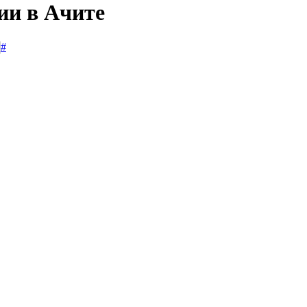
ии в Ачите
#