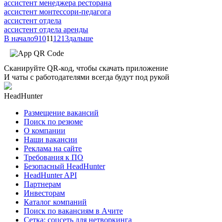
ассистент менеджера ресторана
ассистент монтессори-педагога
ассистент отдела
ассистент отдела аренды
В начало
9
10
11
12
13
дальше
Сканируйте QR-код, чтобы скачать приложение
И чаты с работодателями всегда будут под рукой
HeadHunter
Размещение вакансий
Поиск по резюме
О компании
Наши вакансии
Реклама на сайте
Требования к ПО
Безопасный HeadHunter
HeadHunter API
Партнерам
Инвесторам
Каталог компаний
Поиск по вакансиям в Ачите
Сетка: соцсеть для нетворкинга