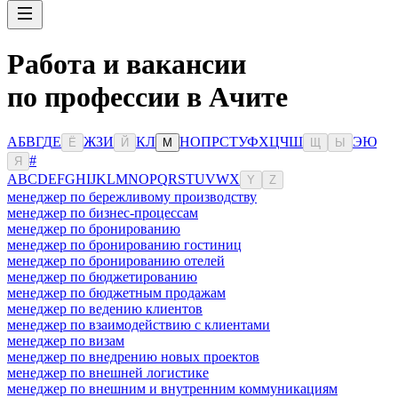
Работа и вакансии
по профессии в Ачите
А
Б
В
Г
Д
Е
Ж
З
И
К
Л
Н
О
П
Р
С
Т
У
Ф
Х
Ц
Ч
Ш
Э
Ю
Ё
Й
М
Щ
Ы
#
Я
A
B
C
D
E
F
G
H
I
J
K
L
M
N
O
P
Q
R
S
T
U
V
W
X
Y
Z
менеджер по бережливому производству
менеджер по бизнес-процессам
менеджер по бронированию
менеджер по бронированию гостиниц
менеджер по бронированию отелей
менеджер по бюджетированию
менеджер по бюджетным продажам
менеджер по ведению клиентов
менеджер по взаимодействию с клиентами
менеджер по визам
менеджер по внедрению новых проектов
менеджер по внешней логистике
менеджер по внешним и внутренним коммуникациям