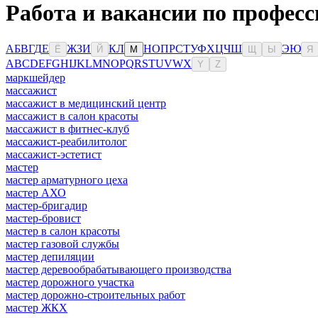
Работа и вакансии по професс
А
Б
В
Г
Д
Е
Ж
З
И
К
Л
Н
О
П
Р
С
Т
У
Ф
Х
Ц
Ч
Ш
Э
Ю
Ё
Й
М
Щ
Ы
Я
A
B
C
D
E
F
G
H
I
J
K
L
M
N
O
P
Q
R
S
T
U
V
W
X
Y
Z
маркшейдер
массажист
массажист в медицинский центр
массажист в салон красоты
массажист в фитнес-клуб
массажист-реабилитолог
массажист-эстетист
мастер
мастер арматурного цеха
мастер АХО
мастер-бригадир
мастер-бровист
мастер в салон красоты
мастер газовой службы
мастер депиляции
мастер деревообрабатывающего производства
мастер дорожного участка
мастер дорожно-строительных работ
мастер ЖКХ