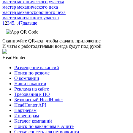
мастер механического участка
мастер механического цеха
мастер механосборочного цеха
мастер монтажного участка
1
2
3
4
5
...
47
дальше
Сканируйте QR-код, чтобы скачать приложение
И чаты с работодателями всегда будут под рукой
HeadHunter
Размещение вакансий
Поиск по резюме
О компании
Наши вакансии
Реклама на сайте
Требования к ПО
Безопасный HeadHunter
HeadHunter API
Партнерам
Инвесторам
Каталог компаний
Поиск по вакансиям в Ачите
Сетка: соцсеть для нетворкинга