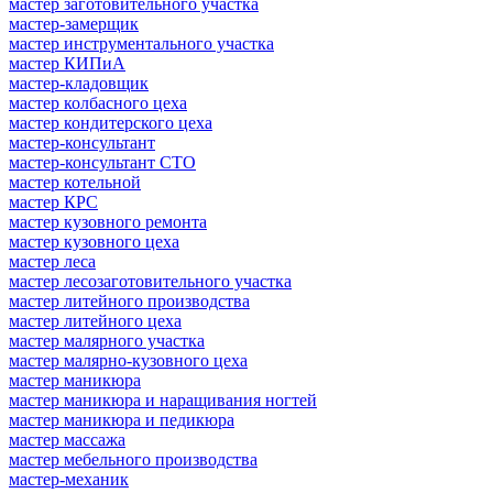
мастер заготовительного участка
мастер-замерщик
мастер инструментального участка
мастер КИПиА
мастер-кладовщик
мастер колбасного цеха
мастер кондитерского цеха
мастер-консультант
мастер-консультант СТО
мастер котельной
мастер КРС
мастер кузовного ремонта
мастер кузовного цеха
мастер леса
мастер лесозаготовительного участка
мастер литейного производства
мастер литейного цеха
мастер малярного участка
мастер малярно-кузовного цеха
мастер маникюра
мастер маникюра и наращивания ногтей
мастер маникюра и педикюра
мастер массажа
мастер мебельного производства
мастер-механик