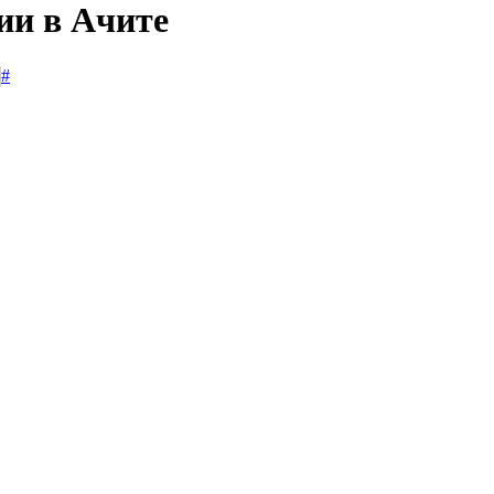
ии в Ачите
#