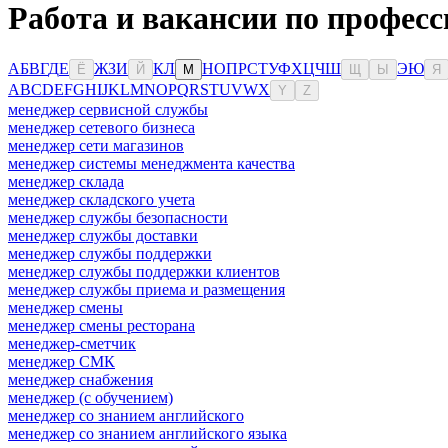
Работа и вакансии по професс
А
Б
В
Г
Д
Е
Ж
З
И
К
Л
Н
О
П
Р
С
Т
У
Ф
Х
Ц
Ч
Ш
Э
Ю
Ё
Й
М
Щ
Ы
Я
A
B
C
D
E
F
G
H
I
J
K
L
M
N
O
P
Q
R
S
T
U
V
W
X
Y
Z
менеджер сервисной службы
менеджер сетевого бизнеса
менеджер сети магазинов
менеджер системы менеджмента качества
менеджер склада
менеджер складского учета
менеджер службы безопасности
менеджер службы доставки
менеджер службы поддержки
менеджер службы поддержки клиентов
менеджер службы приема и размещения
менеджер смены
менеджер смены ресторана
менеджер-сметчик
менеджер СМК
менеджер снабжения
менеджер (с обучением)
менеджер со знанием английского
менеджер со знанием английского языка