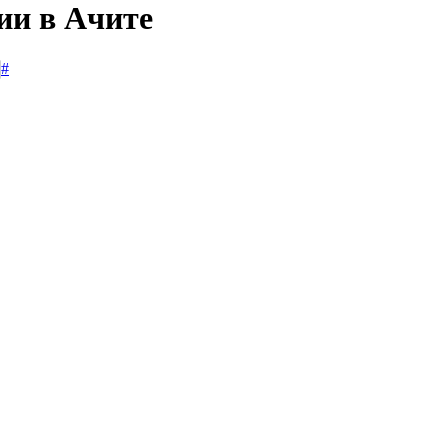
ии в Ачите
#