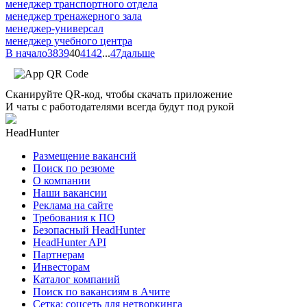
менеджер транспортного отдела
менеджер тренажерного зала
менеджер-универсал
менеджер учебного центра
В начало
38
39
40
41
42
...
47
дальше
Сканируйте QR-код, чтобы скачать приложение
И чаты с работодателями всегда будут под рукой
HeadHunter
Размещение вакансий
Поиск по резюме
О компании
Наши вакансии
Реклама на сайте
Требования к ПО
Безопасный HeadHunter
HeadHunter API
Партнерам
Инвесторам
Каталог компаний
Поиск по вакансиям в Ачите
Сетка: соцсеть для нетворкинга