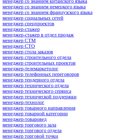
менеджер со знанием китайского языка
менеджер со знанием немецкого языка
менеджер со знанием французского языка
менеджер социальных сетей
менеджер спецпроектов
менеджер-стажер
менеджер-стажер в отдел продаж
менеджер СТМ
менеджер СТО
менеджер стола заказов
менеджер строительного отдела
менеджер строительных проектов
менеджер-телемаркетолог
менеджер телефонных переговоров
менеджер тендерного отдела
менеджер технического отдела
менеджер технического сервиса
менеджер технической поддержки
менеджер-технолог
менеджер товарного направления
менеджер товарной категории
менеджер-товаровед
менеджер торгового зала
менеджер торгового отдела
менеджер торговой точки