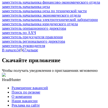
заместитель начальника финансово-экономического отдела
заместитель начальника цеха
заместитель начальника цеха по технической части
заместитель начальника экономического отдела
заместитель начальника электротехнической лаборатории
заместитель начальника юридического отдела
заместитель операционного директора
заместитель по АХЧ
заместитель председателя правления
заместитель регионального директора
заместитель руководителя
В начало
3
4
5
6
7
дальше
Скачайте приложение
Чтобы получать уведомления о приглашениях мгновенно
HeadHunter
Размещение вакансий
Поиск по резюме
О компании
Наши вакансии
Реклама на сайте