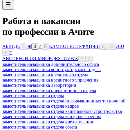
Работа и вакансии
по профессии в Ачите
А
Б
В
Г
Д
Е
Ж
И
К
Л
М
Н
О
П
Р
С
Т
У
Ф
Х
Ц
Ч
Ш
Э
Ю
Ё
З
Й
Щ
Ы
#
Я
A
B
C
D
E
F
G
H
I
J
K
L
M
N
O
P
Q
R
S
T
U
V
W
X
Y
Z
заместитель начальника дополнительного офиса
заместитель начальника конструкторского отдела
заместитель начальника кредитного отдела
заместитель начальника кредитного управления
заместитель начальника лаборатории
заместитель начальника операционного отдела
заместитель начальника отдела
заместитель начальника отдела информационных технологий
заместитель начальника отдела кадров
заместитель начальника отдела капитального строительства
заместитель начальника отдела контроля качества
заместитель начальника отдела кредитования
заместитель начальника отдела сбыта