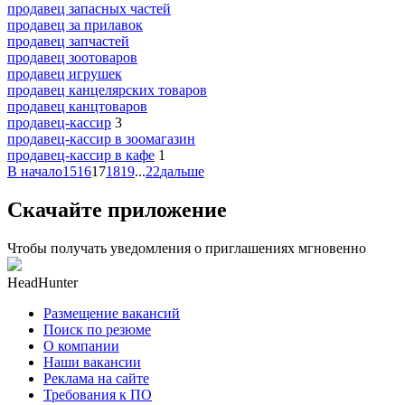
продавец запасных частей
продавец за прилавок
продавец запчастей
продавец зоотоваров
продавец игрушек
продавец канцелярских товаров
продавец канцтоваров
продавец-кассир
3
продавец-кассир в зоомагазин
продавец-кассир в кафе
1
В начало
15
16
17
18
19
...
22
дальше
Скачайте приложение
Чтобы получать уведомления о приглашениях мгновенно
HeadHunter
Размещение вакансий
Поиск по резюме
О компании
Наши вакансии
Реклама на сайте
Требования к ПО