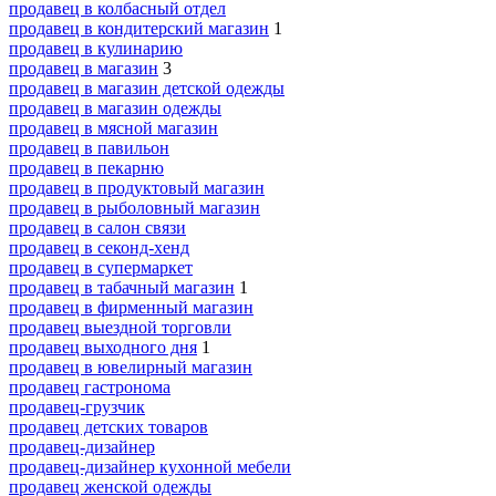
продавец в колбасный отдел
продавец в кондитерский магазин
1
продавец в кулинарию
продавец в магазин
3
продавец в магазин детской одежды
продавец в магазин одежды
продавец в мясной магазин
продавец в павильон
продавец в пекарню
продавец в продуктовый магазин
продавец в рыболовный магазин
продавец в салон связи
продавец в секонд-хенд
продавец в супермаркет
продавец в табачный магазин
1
продавец в фирменный магазин
продавец выездной торговли
продавец выходного дня
1
продавец в ювелирный магазин
продавец гастронома
продавец-грузчик
продавец детских товаров
продавец-дизайнер
продавец-дизайнер кухонной мебели
продавец женской одежды