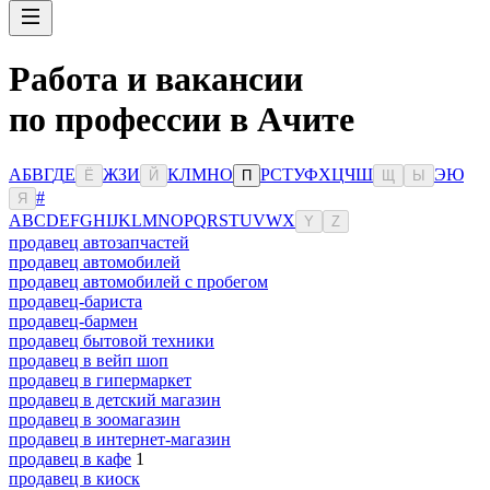
Работа и вакансии
по профессии в Ачите
А
Б
В
Г
Д
Е
Ж
З
И
К
Л
М
Н
О
Р
С
Т
У
Ф
Х
Ц
Ч
Ш
Э
Ю
Ё
Й
П
Щ
Ы
#
Я
A
B
C
D
E
F
G
H
I
J
K
L
M
N
O
P
Q
R
S
T
U
V
W
X
Y
Z
продавец автозапчастей
продавец автомобилей
продавец автомобилей с пробегом
продавец-бариста
продавец-бармен
продавец бытовой техники
продавец в вейп шоп
продавец в гипермаркет
продавец в детский магазин
продавец в зоомагазин
продавец в интернет-магазин
продавец в кафе
1
продавец в киоск