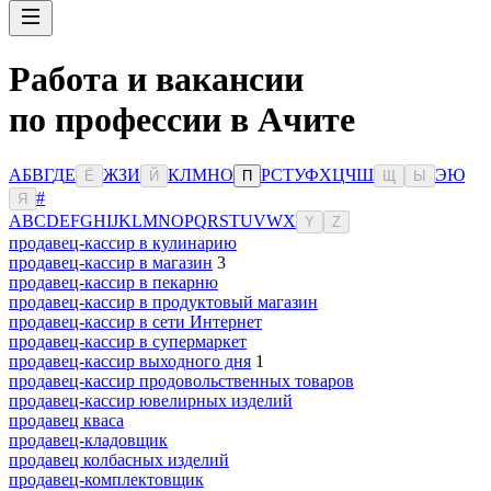
Работа и вакансии
по профессии в Ачите
А
Б
В
Г
Д
Е
Ж
З
И
К
Л
М
Н
О
Р
С
Т
У
Ф
Х
Ц
Ч
Ш
Э
Ю
Ё
Й
П
Щ
Ы
#
Я
A
B
C
D
E
F
G
H
I
J
K
L
M
N
O
P
Q
R
S
T
U
V
W
X
Y
Z
продавец-кассир в кулинарию
продавец-кассир в магазин
3
продавец-кассир в пекарню
продавец-кассир в продуктовый магазин
продавец-кассир в сети Интернет
продавец-кассир в супермаркет
продавец-кассир выходного дня
1
продавец-кассир продовольственных товаров
продавец-кассир ювелирных изделий
продавец кваса
продавец-кладовщик
продавец колбасных изделий
продавец-комплектовщик