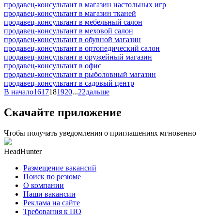
продавец-консультант в магазин настольных игр
продавец-консультант в магазин тканей
продавец-консультант в мебельный салон
продавец-консультант в меховой салон
продавец-консультант в обувной магазин
продавец-консультант в ортопедический салон
продавец-консультант в оружейный магазин
продавец-консультант в офис
продавец-консультант в рыболовный магазин
продавец-консультант в садовый центр
В начало
16
17
18
19
20
...
22
дальше
Скачайте приложение
Чтобы получать уведомления о приглашениях мгновенно
HeadHunter
Размещение вакансий
Поиск по резюме
О компании
Наши вакансии
Реклама на сайте
Требования к ПО