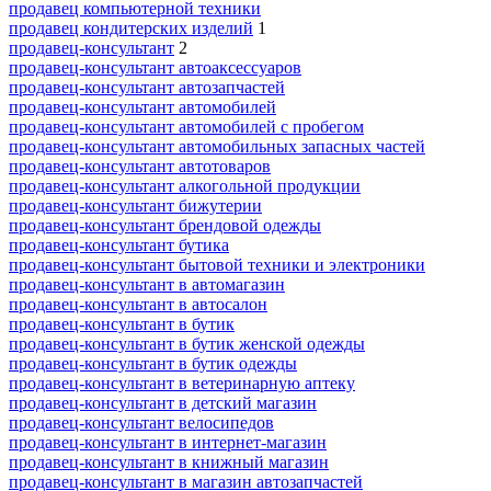
продавец компьютерной техники
продавец кондитерских изделий
1
продавец-консультант
2
продавец-консультант автоаксессуаров
продавец-консультант автозапчастей
продавец-консультант автомобилей
продавец-консультант автомобилей с пробегом
продавец-консультант автомобильных запасных частей
продавец-консультант автотоваров
продавец-консультант алкогольной продукции
продавец-консультант бижутерии
продавец-консультант брендовой одежды
продавец-консультант бутика
продавец-консультант бытовой техники и электроники
продавец-консультант в автомагазин
продавец-консультант в автосалон
продавец-консультант в бутик
продавец-консультант в бутик женской одежды
продавец-консультант в бутик одежды
продавец-консультант в ветеринарную аптеку
продавец-консультант в детский магазин
продавец-консультант велосипедов
продавец-консультант в интернет-магазин
продавец-консультант в книжный магазин
продавец-консультант в магазин автозапчастей