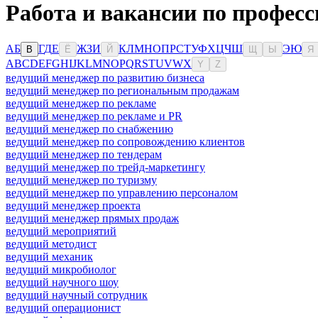
Работа и вакансии по професс
А
Б
Г
Д
Е
Ж
З
И
К
Л
М
Н
О
П
Р
С
Т
У
Ф
Х
Ц
Ч
Ш
Э
Ю
В
Ё
Й
Щ
Ы
Я
A
B
C
D
E
F
G
H
I
J
K
L
M
N
O
P
Q
R
S
T
U
V
W
X
Y
Z
ведущий менеджер по развитию бизнеса
ведущий менеджер по региональным продажам
ведущий менеджер по рекламе
ведущий менеджер по рекламе и PR
ведущий менеджер по снабжению
ведущий менеджер по сопровождению клиентов
ведущий менеджер по тендерам
ведущий менеджер по трейд-маркетингу
ведущий менеджер по туризму
ведущий менеджер по управлению персоналом
ведущий менеджер проекта
ведущий менеджер прямых продаж
ведущий мероприятий
ведущий методист
ведущий механик
ведущий микробиолог
ведущий научного шоу
ведущий научный сотрудник
ведущий операционист