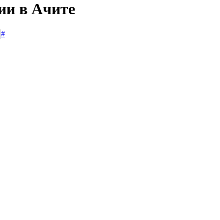
ии в Ачите
#