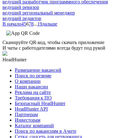
ведущий разработчик программного обеспечения
ведущий ревизор
ведущий региональный менеджер
ведущий редактор
В начало
4
5
6
7
8
...
19
дальше
Сканируйте QR-код, чтобы скачать приложение
И чаты с работодателями всегда будут под рукой
HeadHunter
Размещение вакансий
Поиск по резюме
О компании
Наши вакансии
Реклама на сайте
Требования к ПО
Безопасный HeadHunter
HeadHunter API
Партнерам
Инвесторам
Каталог компаний
Поиск по вакансиям в Ачите
Сетка: соцсеть для нетворкинга