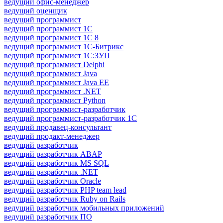
ведущий офис-менеджер
ведущий оценщик
ведущий программист
ведущий программист 1C
ведущий программист 1С 8
ведущий программист 1С-Битрикс
ведущий программист 1С:ЗУП
ведущий программист Delphi
ведущий программист Java
ведущий программист Java EE
ведущий программист .NET
ведущий программист Python
ведущий программист-разработчик
ведущий программист-разработчик 1С
ведущий продавец-консультант
ведущий продакт-менеджер
ведущий разработчик
ведущий разработчик ABAP
ведущий разработчик MS SQL
ведущий разработчик .NET
ведущий разработчик Oracle
ведущий разработчик PHP team lead
ведущий разработчик Ruby on Rails
ведущий разработчик мобильных приложений
ведущий разработчик ПО