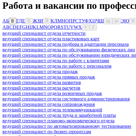
Работа и вакансии по професс
А
Б
Г
Д
Е
Ж
З
И
К
Л
М
Н
О
П
Р
С
Т
У
Ф
Х
Ц
Ч
Ш
Э
Ю
В
Ё
Й
Щ
Ы
Я
A
B
C
D
E
F
G
H
I
J
K
L
M
N
O
P
Q
R
S
T
U
V
W
X
Y
Z
ведущий специалист отдела отчетности
ведущий специалист отдела пластиковых карт
ведущий специалист отдела подбора и адаптации персонала
ведущий специалист отдела по обслуживанию физических лиц
ведущий специалист отдела по обслуживанию юридических л
ведущий специалист отдела по работе с клиентами
ведущий специалист отдела по работе с персоналом
ведущий специалист отдела продаж
ведущий специалист отдела прямых продаж
ведущий специалист отдела развития
ведущий специалист отдела расчетов
ведущий специалист отдела розничных продаж
ведущий специалист отдела системного администрирования
ведущий специалист отдела сопровождения
ведущий специалист отдела телекоммуникаций
ведущий специалист отдела труда и заработной платы
ведущий специалист планово-экономического отдела
ведущий специалист по автоматизированному тестированию
ведущий специалист по бизнес-процессам