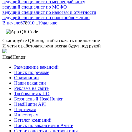
ведущий специалист по мерчендайзингу
ведущий специалист по МСФО
ведущий специалист по налогам и отчетности
ведущий специалист по налогообложению
В начало
6
7
8
9
10
...
19
дальше
Сканируйте QR-код, чтобы скачать приложение
И чаты с работодателями всегда будут под рукой
HeadHunter
Размещение вакансий
Поиск по резюме
О компании
Наши вакансии
Реклама на сайте
Требования к ПО
Безопасный HeadHunter
HeadHunter API
Партнерам
Инвесторам
Каталог компаний
Поиск по вакансиям в Ачите
Сетка: соцсеть для нетворкинга