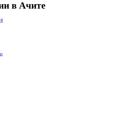
ии в Ачите
#
иц